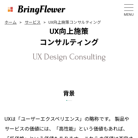
MENU
ホーム
サービス
UX向上施策コンサルティング
U
X
向
上
施
策
コ
ン
サ
ル
テ
ィ
ン
グ
UX Design Consulting
背景
UXは「ユーザーエクスペリエンス」の略称です。 製品や
サービスの価値には、「高性能」という価値もあれば、