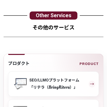
そ
の
他
の
サ
ー
ビ
ス
プロダクト
SEO/LLMOプラットフォーム
BringRitera
「リテラ（
）」