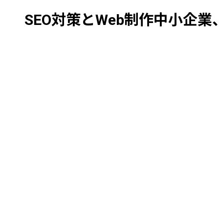
S
E
O
対
策
と
W
e
b
制
作
中小企業