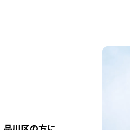
品
川
区
の
方
に