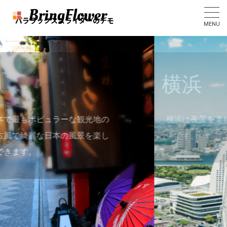
パララックススライダーのデモ
MENU
横浜
光地の
横浜は夜景を楽しむことができる綺麗な
を楽し
街です。