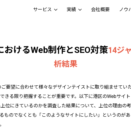
サービス
実績
会社概要
ノウ
に
お
け
る
W
e
b
制
作
と
S
E
O
対
策
14ジ
析結果
、お客様のご要望に合わせて様々なデザインテイストに取り組ませてい
できる限り把握することが重要です。以下に港区のWebサイ
索結果上位にきているのかを調査した結果について、上位の理由の
るものでなくとも「このようなサイトにしたい」というのがあ
。