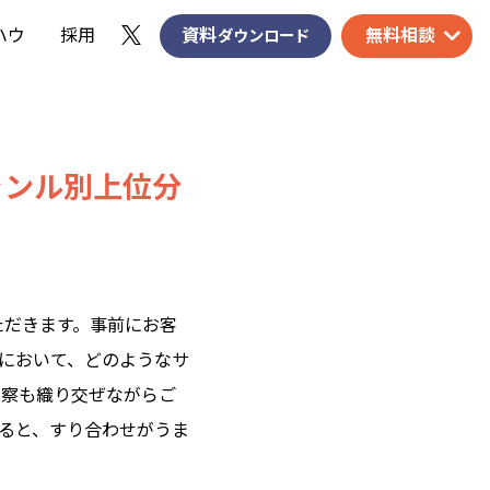
ハウ
採用
資料
無料相談
ダウンロード
ャンル別上位分
ただきます。
事前にお客
トにおいて、どのようなサ
考察も織り交ぜながらご
ると、すり合わせがうま