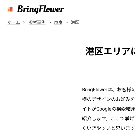
ホーム
参考事例
東京
港区
港
区
エ
リ
ア
BringFlowerは
様のデザインのお好みを
イトがGoogleの検
紹介します。
ここで挙げ
くいきやすいと思います