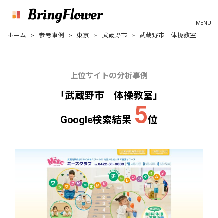
MENU
ホーム
参考事例
東京
武蔵野市
武蔵野市 体操教室
上位サイトの分析事例
「
武
蔵
野
市
体
操
教
室
」
5
G
o
o
g
l
e
検
索
結
果
位