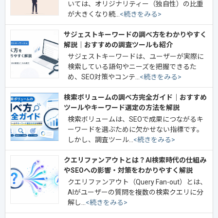
いては、オリジナリティー（独自性）の比重
が大きくなり続…
<続きをみる>
サジェストキーワードの調べ方をわかりやすく
解説｜おすすめの調査ツールも紹介
サジェストキーワードは、ユーザーが実際に
検索している語句やニーズを把握できるた
め、SEO対策やコンテ…
<続きをみる>
検索ボリュームの調べ方完全ガイド｜おすすめ
ツールやキーワード選定の方法を解説
検索ボリュームは、SEOで成果につながるキ
ーワードを選ぶために欠かせない指標です。
しかし、調査ツール…
<続きをみる>
クエリファンアウトとは？AI検索時代の仕組み
やSEOへの影響・対策をわかりやすく解説
クエリファンアウト（Query Fan-out）とは、
AIがユーザーの質問を複数の検索クエリに分
解し…
<続きをみる>