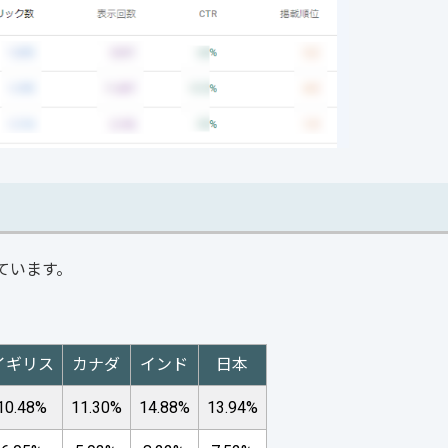
しています。
イギリス
カナダ
インド
日本
10.48%
11.30%
14.88%
13.94%