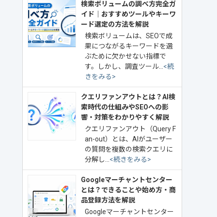
検索ボリュームの調べ方完全ガ
イド｜おすすめツールやキーワ
ード選定の方法を解説
検索ボリュームは、SEOで成
果につながるキーワードを選
ぶために欠かせない指標で
す。しかし、調査ツール…
<続
きをみる>
クエリファンアウトとは？AI検
索時代の仕組みやSEOへの影
響・対策をわかりやすく解説
クエリファンアウト（Query F
an-out）とは、AIがユーザー
の質問を複数の検索クエリに
分解し…
<続きをみる>
Googleマーチャントセンター
とは？できることや始め方・商
品登録方法を解説
Googleマーチャントセンター