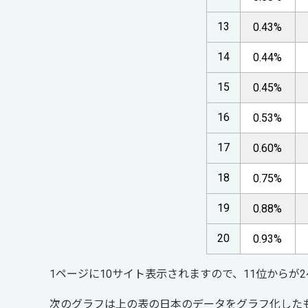
13
0.43%
14
0.44%
15
0.45%
16
0.53%
17
0.60%
18
0.75%
19
0.88%
20
0.93%
1ページに10サイト表示されますので、11位からが
次のグラフは上の表の日本のデータをグラフ化した