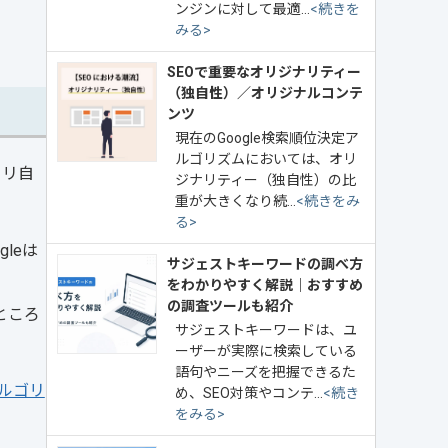
ンジンに対して最適…
<続きを
みる>
SEOで重要なオリジナリティー
（独自性）／オリジナルコンテ
ンツ
現在のGoogle検索順位決定ア
ルゴリズムにおいては、オリ
トリ自
ジナリティー（独自性）の比
重が大きくなり続…
<続きをみ
る>
leは
サジェストキーワードの調べ方
をわかりやすく解説｜おすすめ
の調査ツールも紹介
ところ
サジェストキーワードは、ユ
ーザーが実際に検索している
語句やニーズを把握できるた
アルゴリ
め、SEO対策やコンテ…
<続き
をみる>