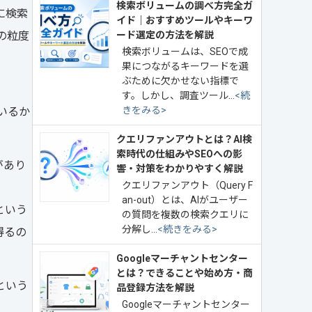
検索ボリュームの調べ方完全ガ
に検索
イド｜おすすめツールやキーワ
の粒度
ード選定の方法を解説
検索ボリュームは、SEOで成
果につながるキーワードを選
ぶために欠かせない指標で
す。しかし、調査ツール…
<続
きをみる>
いるか
クエリファンアウトとは？AI検
索時代の仕組みやSEOへの影
があり
響・対策をわかりやすく解説
クエリファンアウト（Query F
an-out）とは、AIがユーザー
という
の質問を複数の検索クエリに
分解し…
<続きをみる>
得るの
Googleマーチャントセンター
とは？できることや始め方・商
という
品登録方法を解説
Googleマーチャントセンター